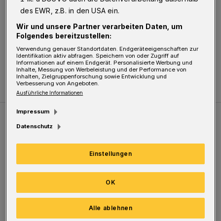
Sonntag zum Shoppen ein.
des EWR, z.B. in den USA ein.
Wir und unsere Partner verarbeiten Daten, um
Zuletzt aktualisiert:
08.10.2021
Folgendes bereitzustellen:
Verwendung genauer Standortdaten. Endgeräteeigenschaften zur
Identifikation aktiv abfragen. Speichern von oder Zugriff auf
Informationen auf einem Endgerät. Personalisierte Werbung und
Inhalte, Messung von Werbeleistung und der Performance von
Inhalten, Zielgruppenforschung sowie Entwicklung und
Verbesserung von Angeboten.
Ausführliche Informationen
Impressum
Weitere Bilderstrecken
Datenschutz
Einstellungen
Sommer in der Elberfelder City
OK
Alle ablehnen