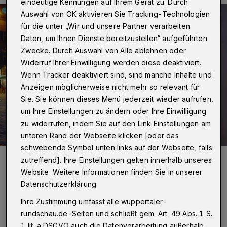
eindeutige Kennungen auf Ihrem Gerät zu. Durch
Auswahl von OK aktivieren Sie Tracking-Technologien
für die unter „Wir und unsere Partner verarbeiten
Daten, um Ihnen Dienste bereitzustellen“ aufgeführten
Zwecke. Durch Auswahl von Alle ablehnen oder
Widerruf Ihrer Einwilligung werden diese deaktiviert.
Wenn Tracker deaktiviert sind, sind manche Inhalte und
Anzeigen möglicherweise nicht mehr so relevant für
Sie. Sie können dieses Menü jederzeit wieder aufrufen,
um Ihre Einstellungen zu ändern oder Ihre Einwilligung
zu widerrufen, indem Sie auf den Link Einstellungen am
unteren Rand der Webseite klicken [oder das
schwebende Symbol unten links auf der Webseite, falls
Foto:
Christoph Petersen
zutreffend]. Ihre Einstellungen gelten innerhalb unseres
Barmen leuchtet wieder! Bis Sonntag (10.
Website. Weitere Informationen finden Sie in unserer
Datenschutzerklärung.
Oktober 2021) findet in der Fußgängerzone die
zweite Barmer Lichterzauber-Kirmes statt.
Ihre Zustimmung umfasst alle wuppertaler-
rundschau.de-Seiten und schließt gem. Art. 49 Abs. 1 S.
Auch die Einzelhändler laden dann am
1 lit. a DSGVO auch die Datenverarbeitung außerhalb