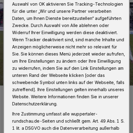
Auswahl von OK aktivieren Sie Tracking-Technologien
für die unter „Wir und unsere Partner verarbeiten
Daten, um Ihnen Dienste bereitzustellen“ aufgeführten
Zwecke. Durch Auswahl von Alle ablehnen oder
Widerruf Ihrer Einwilligung werden diese deaktiviert.
Wenn Tracker deaktiviert sind, sind manche Inhalte und
Anzeigen möglicherweise nicht mehr so relevant für
Sie. Sie können dieses Menü jederzeit wieder aufrufen,
um Ihre Einstellungen zu ändern oder Ihre Einwilligung
zu widerrufen, indem Sie auf den Link Einstellungen am
unteren Rand der Webseite klicken [oder das
schwebende Symbol unten links auf der Webseite, falls
zutreffend]. Ihre Einstellungen gelten innerhalb unseres
Foto:
Dirk Freund
Website. Weitere Informationen finden Sie in unserer
7.525 Zuschauer pilgerten ins Stadion am Zoo
Datenschutzerklärung.
und sahen ein packendes Spiel.
Ihre Zustimmung umfasst alle wuppertaler-
rundschau.de-Seiten und schließt gem. Art. 49 Abs. 1 S.
Zuletzt aktualisiert:
01.03.2015
1 lit. a DSGVO auch die Datenverarbeitung außerhalb