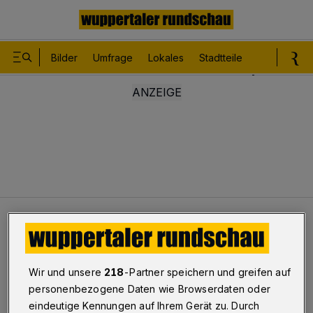
Bilder
Umfrage
Lokales
Stadtteile
Sport
Le
Sport
Sporttexte
WSV-Derby gegen Velbert
Fotos
Wir und unsere
218
-Partner speichern und greifen auf
WSV-Derby gegen Velbert
personenbezogene Daten wie Browserdaten oder
1/9
eindeutige Kennungen auf Ihrem Gerät zu. Durch