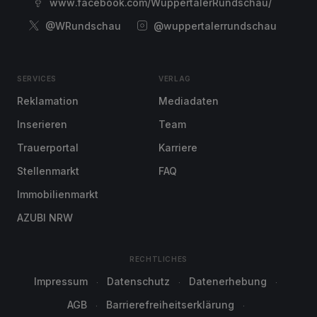
www.facebook.com/WuppertalerRundschau/
@WRundschau
@wuppertalerrundschau
SERVICES
VERLAG
Reklamation
Mediadaten
Inserieren
Team
Trauerportal
Karriere
Stellenmarkt
FAQ
Immobilienmarkt
AZUBI NRW
RECHTLICHES
Impressum
Datenschutz
Datenerhebung
AGB
Barrierefreiheitserklärung