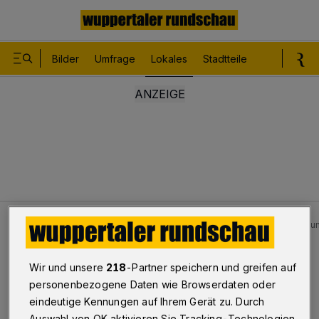
Bilder
Umfrage
Lokales
Stadtteile
Sport
Le
Lokales
Wuppertaler Sinfonieorchester in Utopiastadt un
Bilderstrecke
Wir und unsere
218
-Partner speichern und greifen auf
Sinfonieorchester in Utopiastadt und AZ
personenbezogene Daten wie Browserdaten oder
eindeutige Kennungen auf Ihrem Gerät zu. Durch
1/8
Auswahl von OK aktivieren Sie Tracking-Technologien