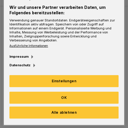
Wir und unsere Partner verarbeiten Daten, um
Folgendes bereitzustellen:
Weitere Bilderstrecken
Verwendung genauer Standortdaten. Endgeräteeigenschaften zur
Identifikation aktiv abfragen. Speichern von oder Zugriff auf
Informationen auf einem Endgerät. Personalisierte Werbung und
Inhalte, Messung von Werbeleistung und der Performance von
Sommer in der Elberfelder City
Inhalten, Zielgruppenforschung sowie Entwicklung und
Verbesserung von Angeboten.
Ausführliche Informationen
Impressum
Datenschutz
Einstellungen
OK
Bilderstrecke
Alle ablehnen
Sommer in der Elberfelder City