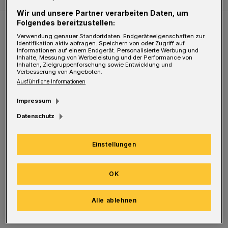
Wir und unsere Partner verarbeiten Daten, um
Folgendes bereitzustellen:
Weitere Bilderstrecken
Verwendung genauer Standortdaten. Endgeräteeigenschaften zur
Identifikation aktiv abfragen. Speichern von oder Zugriff auf
Informationen auf einem Endgerät. Personalisierte Werbung und
Inhalte, Messung von Werbeleistung und der Performance von
Sommer in der Elberfelder City
Inhalten, Zielgruppenforschung sowie Entwicklung und
Verbesserung von Angeboten.
Ausführliche Informationen
Impressum
Datenschutz
Einstellungen
OK
Bilderstrecke
Alle ablehnen
Sommer in der Elberfelder City