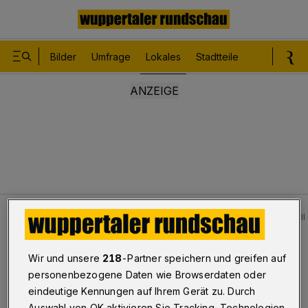
Bilder
Umfrage
Lokales
Stadtteile
Sport
Le
Lokales
Wuppertaler Polizei beschlagnahmt nach Unfall 
Bilderstrecke
Wir und unsere
218
-Partner speichern und greifen auf
Polizei beschlagnahmt zwei Audis
personenbezogene Daten wie Browserdaten oder
eindeutige Kennungen auf Ihrem Gerät zu. Durch
1/19
Auswahl von OK aktivieren Sie Tracking-Technologien