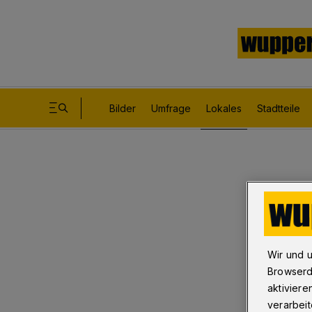
Bilder
Umfrage
Lokales
Stadtteile
Wir und 
Browserd
aktiviere
verarbeit