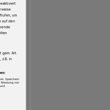
aktiviert.
erweise
frufen, um
e auf den
ebende
elten
 gem. Art.
1/18
z.B. in
en:
gen. Speichern
e, Messung von
 und