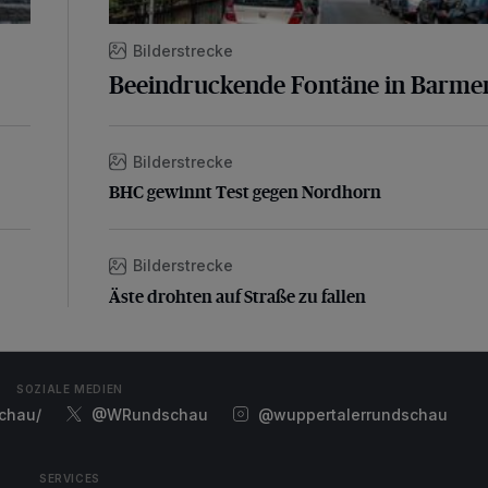
Bilderstrecke
Beeindruckende Fontäne in Barme
Bilderstrecke
BHC gewinnt Test gegen Nordhorn
BHC gewinnt Test gegen Nordhorn
Bilderstrecke
Äste drohten auf Straße zu fallen
Äste drohten auf Straße zu fallen
SOZIALE MEDIEN
chau/
@WRundschau
@wuppertalerrundschau
SERVICES