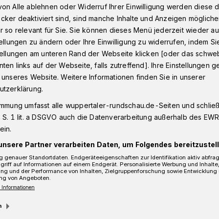
on Alle ablehnen oder Widerruf Ihrer Einwilligung werden diese de
cker deaktiviert sind, sind manche Inhalte und Anzeigen möglich
r so relevant für Sie. Sie können dieses Menü jederzeit wieder au
erwehr feiert mit seinem Nachwuchs​
tellungen zu ändern oder Ihre Einwilligung zu widerrufen, indem Si
stellungen am unteren Rand der Webseite klicken [oder das schw
ten links auf der Webseite, falls zutreffend]. Ihre Einstellungen g
 unseres Website. Weitere Informationen finden Sie in unserer
it seinem Nachwuchs
utzerklärung.
immung umfasst alle wuppertaler-rundschau.de-Seiten und schließt
 S. 1 lit. a DSGVO auch die Datenverarbeitung außerhalb des EWR, 
ein.
unsere Partner verarbeiten Daten, um Folgendes bereitzustell
 genauer Standortdaten. Endgeräteeigenschaften zur Identifikation aktiv abfra
griff auf Informationen auf einem Endgerät. Personalisierte Werbung und Inhalt
ung und der Performance von Inhalten, Zielgruppenforschung sowie Entwicklung
ng von Angeboten.
 Informationen
m