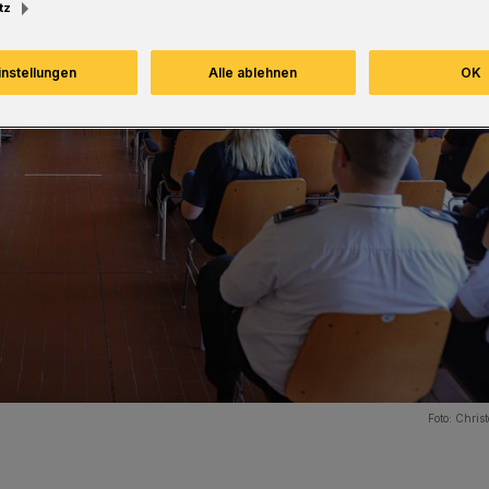
tz
instellungen
Alle ablehnen
OK
Foto:
Christ