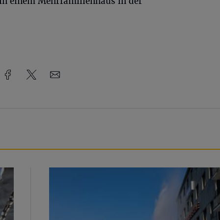
in einem Mehrfamilienhaus in der
Beeindruckende Fontäne in Barmen