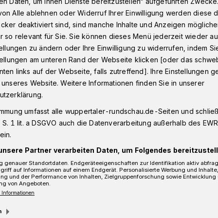
en Daten, um Ihnen Dienste bereitzustellen“ aufgeführten Zwecke
on Alle ablehnen oder Widerruf Ihrer Einwilligung werden diese de
cker deaktiviert sind, sind manche Inhalte und Anzeigen möglich
r so relevant für Sie. Sie können dieses Menü jederzeit wieder au
enschen und eine Katze gerettet
tellungen zu ändern oder Ihre Einwilligung zu widerrufen, indem Si
stellungen am unteren Rand der Webseite klicken [oder das schw
ten links auf der Webseite, falls zutreffend]. Ihre Einstellungen g
 unseres Website. Weitere Informationen finden Sie in unserer
e Katze gerettet
utzerklärung.
immung umfasst alle wuppertaler-rundschau.de-Seiten und schließt
 S. 1 lit. a DSGVO auch die Datenverarbeitung außerhalb des EWR, 
ein.
unsere Partner verarbeiten Daten, um Folgendes bereitzustell
 genauer Standortdaten. Endgeräteeigenschaften zur Identifikation aktiv abfra
griff auf Informationen auf einem Endgerät. Personalisierte Werbung und Inhalt
ung und der Performance von Inhalten, Zielgruppenforschung sowie Entwicklung
ng von Angeboten.
 Informationen
m