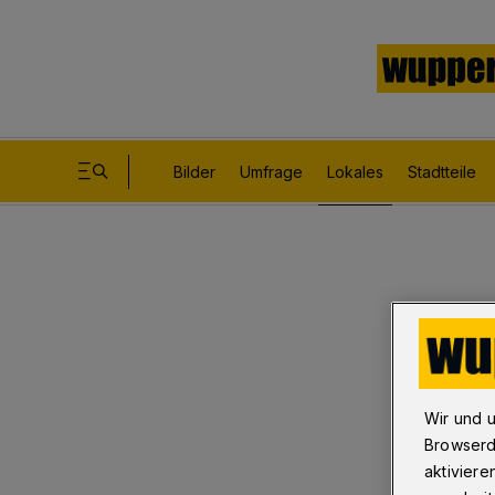
Bilder
Umfrage
Lokales
Stadtteile
Wir und 
Browserd
aktiviere