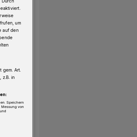
. Durch
aktiviert.
erweise
frufen, um
e auf den
ebende
elten
 gem. Art.
1/16
z.B. in
en:
gen. Speichern
e, Messung von
 und