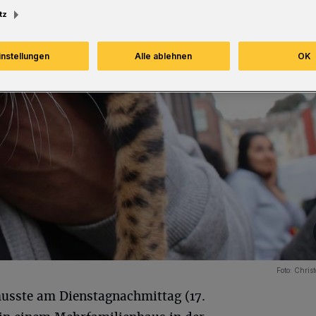
tz
instellungen
Alle ablehnen
OK
Foto:
Christ
usste am Dienstagnachmittag (17.