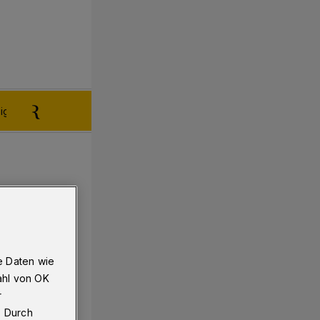
igen aufgeben
Reklamation
e Daten wie
ahl von OK
r
. Durch