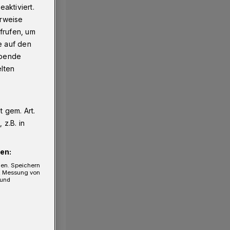
aktiviert.
erweise
frufen, um
e auf den
ebende
elten
 gem. Art.
1/11
z.B. in
en:
gen. Speichern
e, Messung von
 und