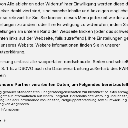
on Alle ablehnen oder Widerruf Ihrer Einwilligung werden diese de
cker deaktiviert sind, sind manche Inhalte und Anzeigen möglich
r so relevant für Sie. Sie können dieses Menü jederzeit wieder au
Autos auf regennasser Straße​ in Wuppertal
tellungen zu ändern oder Ihre Einwilligung zu widerrufen, indem Si
stellungen am unteren Rand der Webseite klicken [oder das schw
ten links auf der Webseite, falls zutreffend]. Ihre Einstellungen g
 unseres Website. Weitere Informationen finden Sie in unserer
er Straße
utzerklärung.
immung umfasst alle wuppertaler-rundschau.de-Seiten und schließt
 S. 1 lit. a DSGVO auch die Datenverarbeitung außerhalb des EWR, 
ein.
unsere Partner verarbeiten Daten, um Folgendes bereitzustell
 genauer Standortdaten. Endgeräteeigenschaften zur Identifikation aktiv abfra
griff auf Informationen auf einem Endgerät. Personalisierte Werbung und Inhalt
ung und der Performance von Inhalten, Zielgruppenforschung sowie Entwicklung
ng von Angeboten.
 Informationen
m