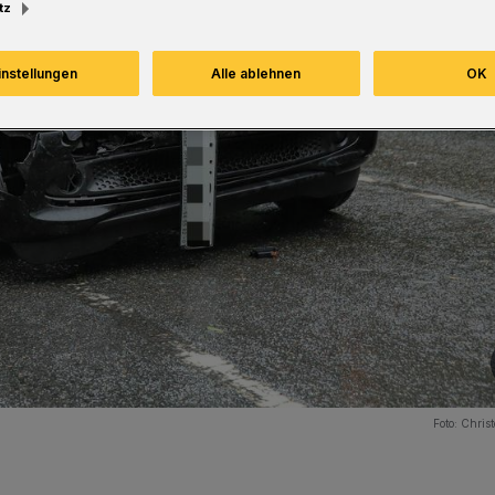
tz
instellungen
Alle ablehnen
OK
Foto:
Christ