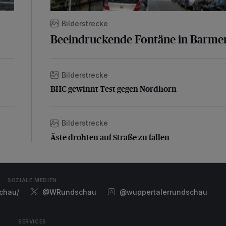
Bilderstrecke
Beeindruckende Fontäne in Barme
Bilderstrecke
BHC gewinnt Test gegen Nordhorn
BHC gewinnt Test gegen Nordhorn
Bilderstrecke
Äste drohten auf Straße zu fallen
Äste drohten auf Straße zu fallen
SOZIALE MEDIEN
chau/
@WRundschau
@wuppertalerrundschau
SERVICES