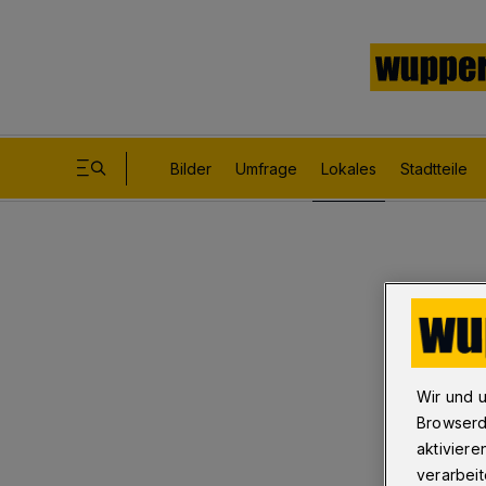
Bilder
Umfrage
Lokales
Stadtteile
Wir und 
Browserd
aktiviere
verarbeit