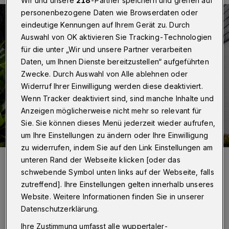
personenbezogene Daten wie Browserdaten oder
eindeutige Kennungen auf Ihrem Gerät zu. Durch
Auswahl von OK aktivieren Sie Tracking-Technologien
für die unter „Wir und unsere Partner verarbeiten
Daten, um Ihnen Dienste bereitzustellen“ aufgeführten
Zwecke. Durch Auswahl von Alle ablehnen oder
Widerruf Ihrer Einwilligung werden diese deaktiviert.
Wenn Tracker deaktiviert sind, sind manche Inhalte und
Anzeigen möglicherweise nicht mehr so relevant für
Sie. Sie können dieses Menü jederzeit wieder aufrufen,
um Ihre Einstellungen zu ändern oder Ihre Einwilligung
zu widerrufen, indem Sie auf den Link Einstellungen am
Foto:
Simone Bahrmann
unteren Rand der Webseite klicken [oder das
schwebende Symbol unten links auf der Webseite, falls
Ein grünes Kleinod im Hinterhof inmitten der
zutreffend]. Ihre Einstellungen gelten innerhalb unseres
Stadt, ein farbenprächtiges Blütenmeer auf
Website. Weitere Informationen finden Sie in unserer
dem Balkon oder ein verwunschener Garten –
Datenschutzerklärung.
in unserer Serie „Urbane Oasen“ sind die
Ihre Zustimmung umfasst alle wuppertaler-