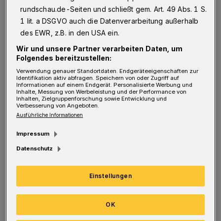
grünen Daumen unserer Leserinnen und Leser
rundschau.de-Seiten und schließt gem. Art. 49 Abs. 1 S.
gefragt. Diesmal sind wir bei Egon und
1 lit. a DSGVO auch die Datenverarbeitung außerhalb
des EWR, z.B. in den USA ein.
Annegret Knetschowsky im Schevenhofer Weg
Wir und unsere Partner verarbeiten Daten, um
in Katernberg an der Stadtgrenze zu
Folgendes bereitzustellen:
Neviges. „Eine Symphonie in Weiß“, so
Verwendung genauer Standortdaten. Endgeräteeigenschaften zur
beschreiben der Architekt und seine Ehefrau
Identifikation aktiv abfragen. Speichern von oder Zugriff auf
Informationen auf einem Endgerät. Personalisierte Werbung und
Inhalte, Messung von Werbeleistung und der Performance von
die Blütenpracht mit Flieder und
Inhalten, Zielgruppenforschung sowie Entwicklung und
Verbesserung von Angeboten.
Schneeballhortensien, die überall in dem
Ausführliche Informationen
Kleinod zu finden sind. Liebevoll eingerichtete
Impressum
Terrassen in verschiedenen Teilen des Gartens
Datenschutz
laden zum Verweilen ein.
Einstellungen
Zuletzt aktualisiert:
27.08.2021
OK