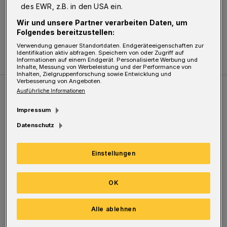
Zuletzt aktualisiert:
04.08.2020
des EWR, z.B. in den USA ein.
Wir und unsere Partner verarbeiten Daten, um
Folgendes bereitzustellen:
Verwendung genauer Standortdaten. Endgeräteeigenschaften zur
Identifikation aktiv abfragen. Speichern von oder Zugriff auf
Informationen auf einem Endgerät. Personalisierte Werbung und
Inhalte, Messung von Werbeleistung und der Performance von
Inhalten, Zielgruppenforschung sowie Entwicklung und
Verbesserung von Angeboten.
Ausführliche Informationen
Weitere Bilderstrecken
Impressum
Datenschutz
Sommer in der Elberfelder City
Einstellungen
OK
Alle ablehnen