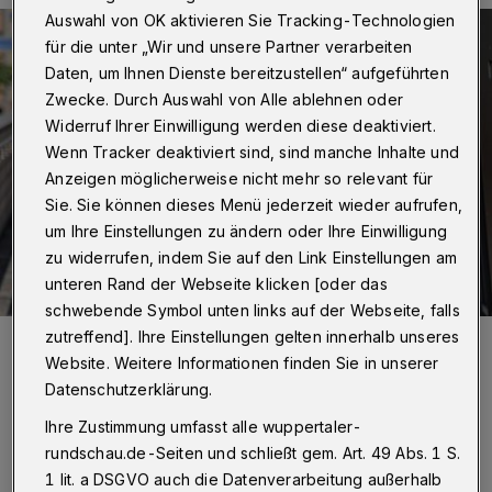
Auswahl von OK aktivieren Sie Tracking-Technologien
für die unter „Wir und unsere Partner verarbeiten
Daten, um Ihnen Dienste bereitzustellen“ aufgeführten
Zwecke. Durch Auswahl von Alle ablehnen oder
Widerruf Ihrer Einwilligung werden diese deaktiviert.
Wenn Tracker deaktiviert sind, sind manche Inhalte und
Anzeigen möglicherweise nicht mehr so relevant für
Sie. Sie können dieses Menü jederzeit wieder aufrufen,
um Ihre Einstellungen zu ändern oder Ihre Einwilligung
zu widerrufen, indem Sie auf den Link Einstellungen am
unteren Rand der Webseite klicken [oder das
schwebende Symbol unten links auf der Webseite, falls
Foto:
Christoph Petersen
zutreffend]. Ihre Einstellungen gelten innerhalb unseres
Website. Weitere Informationen finden Sie in unserer
Einen größeren Polizeieinsatz haben am
Datenschutzerklärung.
Dienstagnachmittag (4. August 2020)
Ihre Zustimmung umfasst alle wuppertaler-
Ladendiebe in der Elberfelder City ausgelöst.
rundschau.de-Seiten und schließt gem. Art. 49 Abs. 1 S.
1 lit. a DSGVO auch die Datenverarbeitung außerhalb