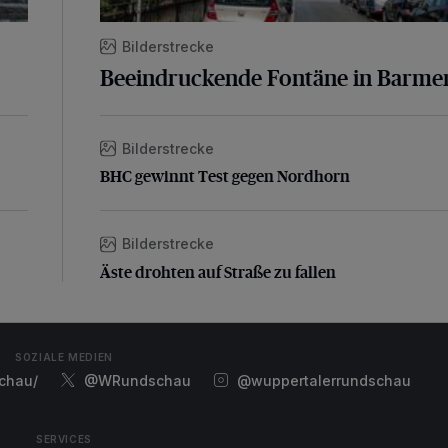
Bilderstrecke
Beeindruckende Fontäne in Barme
Bilderstrecke
BHC gewinnt Test gegen Nordhorn
BHC gewinnt Test gegen Nordhorn
Bilderstrecke
Äste drohten auf Straße zu fallen
Äste drohten auf Straße zu fallen
SOZIALE MEDIEN
chau/
@WRundschau
@wuppertalerrundschau
SERVICES