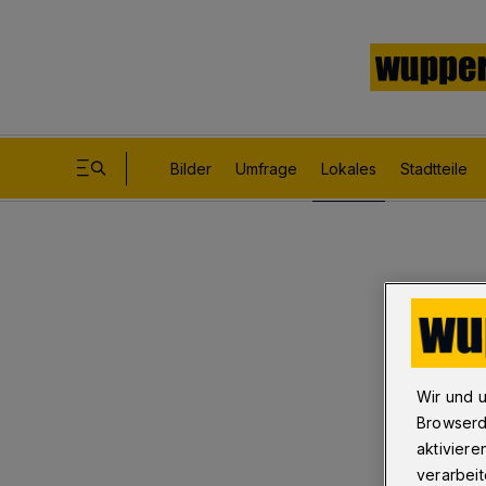
Bilder
Umfrage
Lokales
Stadtteile
Wir und 
Browserd
aktiviere
verarbeit