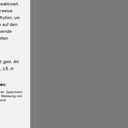
aktiviert.
erweise
frufen, um
e auf den
ebende
elten
 gem. Art.
1/22
z.B. in
en:
gen. Speichern
e, Messung von
 und