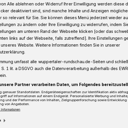
on Alle ablehnen oder Widerruf Ihrer Einwilligung werden diese de
cker deaktiviert sind, sind manche Inhalte und Anzeigen möglich
r so relevant für Sie. Sie können dieses Menü jederzeit wieder au
 Außenanlage der „Wupperwände“ eingeweiht​
tellungen zu ändern oder Ihre Einwilligung zu widerrufen, indem Si
stellungen am unteren Rand der Webseite klicken [oder das schw
ten links auf der Webseite, falls zutreffend]. Ihre Einstellungen g
 unseres Website. Weitere Informationen finden Sie in unserer
Wupperwände“ eingeweiht
utzerklärung.
immung umfasst alle wuppertaler-rundschau.de-Seiten und schließt
 S. 1 lit. a DSGVO auch die Datenverarbeitung außerhalb des EWR, 
ein.
unsere Partner verarbeiten Daten, um Folgendes bereitzustell
 genauer Standortdaten. Endgeräteeigenschaften zur Identifikation aktiv abfra
griff auf Informationen auf einem Endgerät. Personalisierte Werbung und Inhalt
ung und der Performance von Inhalten, Zielgruppenforschung sowie Entwicklung
ng von Angeboten.
 Informationen
m