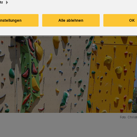
tz
instellungen
Alle ablehnen
OK
Foto:
Christ