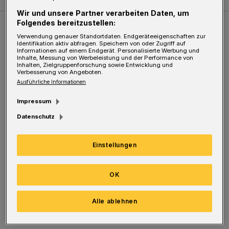
Wir und unsere Partner verarbeiten Daten, um
Folgendes bereitzustellen:
Weitere Bilderstrecken
Verwendung genauer Standortdaten. Endgeräteeigenschaften zur
Identifikation aktiv abfragen. Speichern von oder Zugriff auf
Informationen auf einem Endgerät. Personalisierte Werbung und
Inhalte, Messung von Werbeleistung und der Performance von
Sommer in der Elberfelder City
Inhalten, Zielgruppenforschung sowie Entwicklung und
Verbesserung von Angeboten.
Ausführliche Informationen
Impressum
Datenschutz
Einstellungen
OK
Bilderstrecke
Alle ablehnen
Sommer in der Elberfelder City