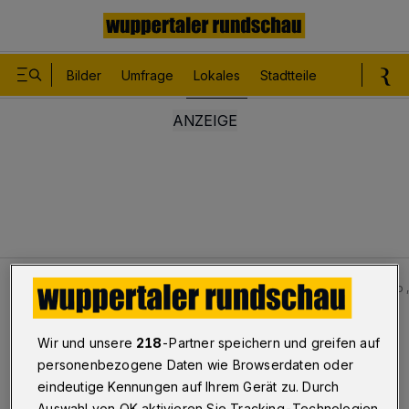
Bilder
Umfrage
Lokales
Stadtteile
Sport
Le
Lokales
Impressionen der 4. Wuppertaler Fahrraddemo „
Bilderstrecke
Wir und unsere
218
-Partner speichern und greifen auf
4. Wuppertaler Fahrraddemo „Kidical Mass“
personenbezogene Daten wie Browserdaten oder
eindeutige Kennungen auf Ihrem Gerät zu. Durch
1/19
Auswahl von OK aktivieren Sie Tracking-Technologien