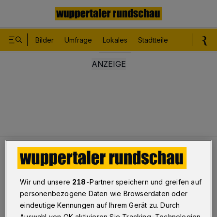
Bilder
Umfrage
Lokales
Stadtteile
Sport
Le
Lokales
Großer Drogenfund in Wuppertal
Bilderstrecke
Wir und unsere
218
-Partner speichern und greifen auf
Großer Drogenfund in Wuppertal
personenbezogene Daten wie Browserdaten oder
eindeutige Kennungen auf Ihrem Gerät zu. Durch
1/42
Auswahl von OK aktivieren Sie Tracking-Technologien