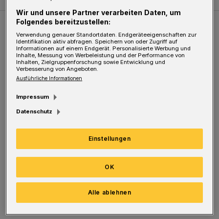
Wir und unsere Partner verarbeiten Daten, um
Folgendes bereitzustellen:
Weitere Bilderstrecken
Verwendung genauer Standortdaten. Endgeräteeigenschaften zur
Identifikation aktiv abfragen. Speichern von oder Zugriff auf
Informationen auf einem Endgerät. Personalisierte Werbung und
Inhalte, Messung von Werbeleistung und der Performance von
Sommer in der Elberfelder City
Inhalten, Zielgruppenforschung sowie Entwicklung und
Verbesserung von Angeboten.
Ausführliche Informationen
Impressum
Datenschutz
Einstellungen
OK
Bilderstrecke
Alle ablehnen
Sommer in der Elberfelder City