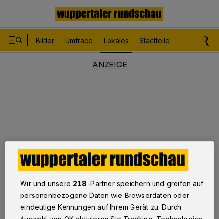
Bilder
Umfrage
Lokales
Stadtteile
Sport
Le
Lokales
FFF-Demo auf der Wuppertaler Talachse
Bildergalerie
Wir und unsere
218
-Partner speichern und greifen auf
FFF-Demo auf der Wuppertaler Talachse
personenbezogene Daten wie Browserdaten oder
eindeutige Kennungen auf Ihrem Gerät zu. Durch
1/68
Auswahl von OK aktivieren Sie Tracking-Technologien