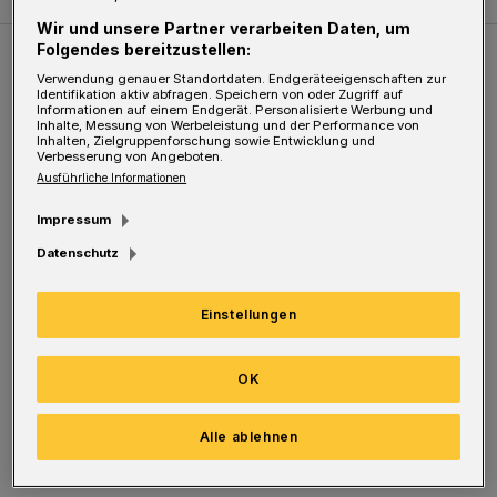
Wir und unsere Partner verarbeiten Daten, um
Folgendes bereitzustellen:
Weitere Bilderstrecken
Verwendung genauer Standortdaten. Endgeräteeigenschaften zur
Identifikation aktiv abfragen. Speichern von oder Zugriff auf
Informationen auf einem Endgerät. Personalisierte Werbung und
Inhalte, Messung von Werbeleistung und der Performance von
Sommer in der Elberfelder City
Inhalten, Zielgruppenforschung sowie Entwicklung und
Verbesserung von Angeboten.
Ausführliche Informationen
Impressum
Datenschutz
Einstellungen
OK
Bilderstrecke
Alle ablehnen
Sommer in der Elberfelder City