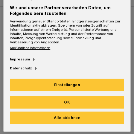
Wir und unsere Partner verarbeiten Daten, um
Folgendes bereitzustellen:
Weitere Bilderstrecken
Verwendung genauer Standortdaten. Endgeräteeigenschaften zur
Identifikation aktiv abfragen. Speichern von oder Zugriff auf
Informationen auf einem Endgerät. Personalisierte Werbung und
Inhalte, Messung von Werbeleistung und der Performance von
Sommer in der Elberfelder City
Inhalten, Zielgruppenforschung sowie Entwicklung und
Verbesserung von Angeboten.
Ausführliche Informationen
Impressum
Datenschutz
Einstellungen
OK
Bilderstrecke
Alle ablehnen
Sommer in der Elberfelder City