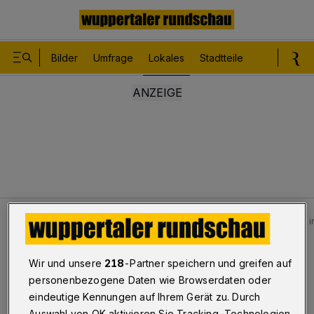
Bilder
Umfrage
Lokales
Stadtteile
Sport
Le
Lokales
Bilder: Wuppertaler Feuerwehr beseitigt Brand i
Bilderstrecke
Wir und unsere
218
-Partner speichern und greifen auf
Feuerwehr beseitigt Brand in Kamin
personenbezogene Daten wie Browserdaten oder
eindeutige Kennungen auf Ihrem Gerät zu. Durch
1/18
Auswahl von OK aktivieren Sie Tracking-Technologien