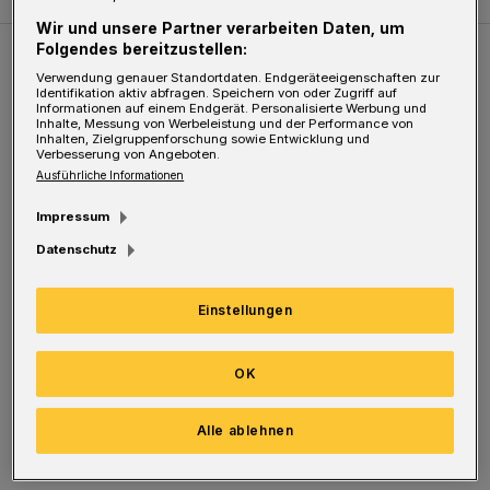
Wir und unsere Partner verarbeiten Daten, um
Folgendes bereitzustellen:
Weitere Bilderstrecken
Verwendung genauer Standortdaten. Endgeräteeigenschaften zur
Identifikation aktiv abfragen. Speichern von oder Zugriff auf
Informationen auf einem Endgerät. Personalisierte Werbung und
Inhalte, Messung von Werbeleistung und der Performance von
Sommer in der Elberfelder City
Inhalten, Zielgruppenforschung sowie Entwicklung und
Verbesserung von Angeboten.
Ausführliche Informationen
Impressum
Datenschutz
Einstellungen
OK
Bilderstrecke
Alle ablehnen
Sommer in der Elberfelder City