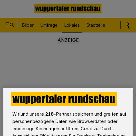
Bilder
Umfrage
Lokales
Stadtteile
Sport
Le
Lokales
Bilder: WSV-Junioren schlagen KFC Uerdingen d
Bilderstrecke
Wir und unsere
218
-Partner speichern und greifen auf
WSV-Junioren schlagen Uerdingen
personenbezogene Daten wie Browserdaten oder
eindeutige Kennungen auf Ihrem Gerät zu. Durch
1/17
Auswahl von OK aktivieren Sie Tracking-Technologien