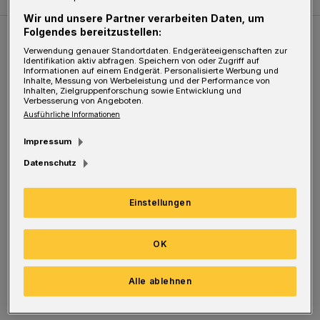
Wir und unsere Partner verarbeiten Daten, um
Folgendes bereitzustellen:
Weitere Bilderstrecken
Verwendung genauer Standortdaten. Endgeräteeigenschaften zur
Identifikation aktiv abfragen. Speichern von oder Zugriff auf
Informationen auf einem Endgerät. Personalisierte Werbung und
Inhalte, Messung von Werbeleistung und der Performance von
Sommer in der Elberfelder City
Inhalten, Zielgruppenforschung sowie Entwicklung und
Verbesserung von Angeboten.
Ausführliche Informationen
Impressum
Datenschutz
Einstellungen
OK
Bilderstrecke
Alle ablehnen
Sommer in der Elberfelder City