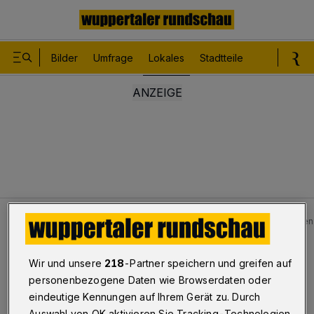
Bilder
Umfrage
Lokales
Stadtteile
Sport
Le
Lokales
Bilder: Vorfall in der City von Wuppertal-Barmen
Bilderstrecke
Wir und unsere
218
-Partner speichern und greifen auf
Vorfall in der Barmer City
personenbezogene Daten wie Browserdaten oder
eindeutige Kennungen auf Ihrem Gerät zu. Durch
1/8
Auswahl von OK aktivieren Sie Tracking-Technologien