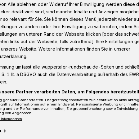
on Alle ablehnen oder Widerruf Ihrer Einwilligung werden diese de
cker deaktiviert sind, sind manche Inhalte und Anzeigen möglich
r so relevant für Sie. Sie können dieses Menü jederzeit wieder au
Remis bei Kölns U21​
tellungen zu ändern oder Ihre Einwilligung zu widerrufen, indem Si
stellungen am unteren Rand der Webseite klicken [oder das schw
ten links auf der Webseite, falls zutreffend]. Ihre Einstellungen g
 unseres Website. Weitere Informationen finden Sie in unserer
is bei Kölns U21
utzerklärung.
immung umfasst alle wuppertaler-rundschau.de-Seiten und schließt
 S. 1 lit. a DSGVO auch die Datenverarbeitung außerhalb des EWR, 
ein.
unsere Partner verarbeiten Daten, um Folgendes bereitzustell
 genauer Standortdaten. Endgeräteeigenschaften zur Identifikation aktiv abfra
griff auf Informationen auf einem Endgerät. Personalisierte Werbung und Inhalt
ung und der Performance von Inhalten, Zielgruppenforschung sowie Entwicklung
ng von Angeboten.
 Informationen
m