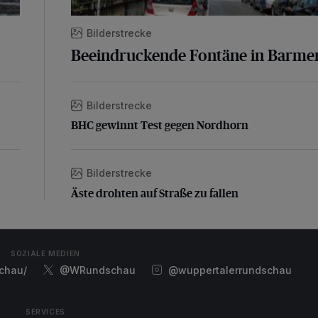
Bilderstrecke
Beeindruckende Fontäne in Barme
Bilderstrecke
BHC gewinnt Test gegen Nordhorn
BHC gewinnt Test gegen Nordhorn
Bilderstrecke
Äste drohten auf Straße zu fallen
Äste drohten auf Straße zu fallen
SOZIALE MEDIEN
chau/
@WRundschau
@wuppertalerrundschau
SERVICES