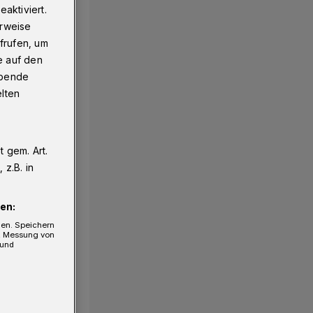
aktiviert.
erweise
frufen, um
e auf den
ebende
elten
 gem. Art.
1/21
z.B. in
en:
gen. Speichern
e, Messung von
 und