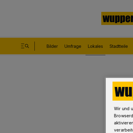
Bilder
Umfrage
Lokales
Stadtteile
Wir und 
Browserd
aktiviere
verarbeit