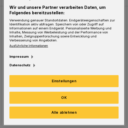
Wir und unsere Partner verarbeiten Daten, um
Folgendes bereitzustellen:
Weitere Bilderstrecken
Verwendung genauer Standortdaten. Endgeräteeigenschaften zur
Identifikation aktiv abfragen. Speichern von oder Zugriff auf
Informationen auf einem Endgerät. Personalisierte Werbung und
Inhalte, Messung von Werbeleistung und der Performance von
Sommer in der Elberfelder City
Inhalten, Zielgruppenforschung sowie Entwicklung und
Verbesserung von Angeboten.
Ausführliche Informationen
Impressum
Datenschutz
Einstellungen
OK
Bilderstrecke
Alle ablehnen
Sommer in der Elberfelder City