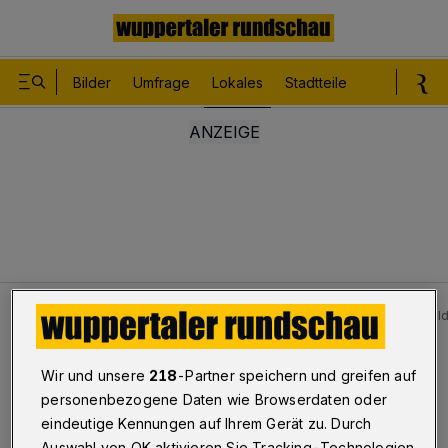
Bilder
Umfrage
Lokales
Stadtteile
Sport
Le
Lokales
Bilder: Verkehrskontrolle in Wuppertal-Elberfeld
Bilderstrecke
Wir und unsere
218
-Partner speichern und greifen auf
Verkehrskontrolle in Elberfeld
personenbezogene Daten wie Browserdaten oder
eindeutige Kennungen auf Ihrem Gerät zu. Durch
1/16
Auswahl von OK aktivieren Sie Tracking-Technologien