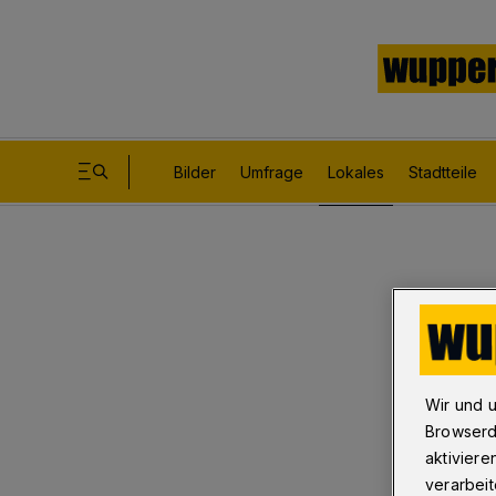
Bilder
Umfrage
Lokales
Stadtteile
Wir und 
Browserd
aktiviere
verarbeit