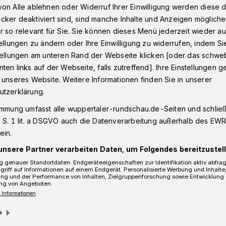
on Alle ablehnen oder Widerruf Ihrer Einwilligung werden diese de
cker deaktiviert sind, sind manche Inhalte und Anzeigen möglich
r so relevant für Sie. Sie können dieses Menü jederzeit wieder au
ung nach Drogenfund in Wuppertal
tellungen zu ändern oder Ihre Einwilligung zu widerrufen, indem Si
stellungen am unteren Rand der Webseite klicken [oder das schw
ten links auf der Webseite, falls zutreffend]. Ihre Einstellungen g
 unseres Website. Weitere Informationen finden Sie in unserer
ogenfund
utzerklärung.
immung umfasst alle wuppertaler-rundschau.de-Seiten und schließt
 S. 1 lit. a DSGVO auch die Datenverarbeitung außerhalb des EWR, 
ein.
unsere Partner verarbeiten Daten, um Folgendes bereitzustell
 genauer Standortdaten. Endgeräteeigenschaften zur Identifikation aktiv abfra
griff auf Informationen auf einem Endgerät. Personalisierte Werbung und Inhalt
ung und der Performance von Inhalten, Zielgruppenforschung sowie Entwicklung
ng von Angeboten.
 Informationen
m