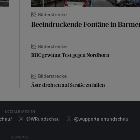
Bilderstrecke
Beeindruckende Fontäne in Barme
Bilderstrecke
BHC gewinnt Test gegen Nordhorn
BHC gewinnt Test gegen Nordhorn
Bilderstrecke
Äste drohten auf Straße zu fallen
Äste drohten auf Straße zu fallen
SOZIALE MEDIEN
chau/
@WRundschau
@wuppertalerrundschau
SERVICES