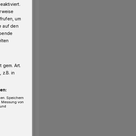
aktiviert.
erweise
frufen, um
e auf den
ebende
elten
 gem. Art.
1/13
z.B. in
en:
gen. Speichern
e, Messung von
 und