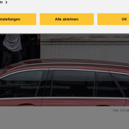
tz
instellungen
Alle ablehnen
OK
Foto:
Christ