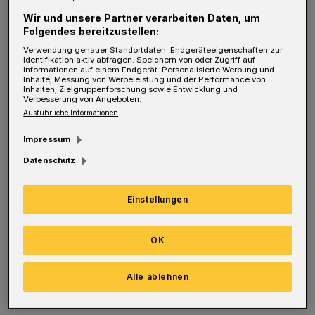
Wir und unsere Partner verarbeiten Daten, um
Folgendes bereitzustellen:
Weitere Bilderstrecken
Verwendung genauer Standortdaten. Endgeräteeigenschaften zur
Identifikation aktiv abfragen. Speichern von oder Zugriff auf
Informationen auf einem Endgerät. Personalisierte Werbung und
Inhalte, Messung von Werbeleistung und der Performance von
Sommer in der Elberfelder City
Inhalten, Zielgruppenforschung sowie Entwicklung und
Verbesserung von Angeboten.
Ausführliche Informationen
Impressum
Datenschutz
Einstellungen
OK
Bilderstrecke
Alle ablehnen
Sommer in der Elberfelder City