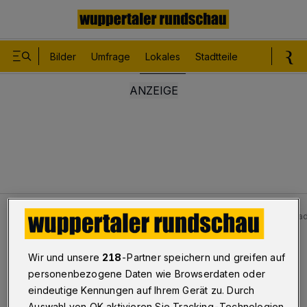
Bilder
Umfrage
Lokales
Stadtteile
Sport
Le
Lokales
Bilder: Unfall in Wuppertal mit Auto und Motorrad
Bilderstrecke
Wir und unsere
218
-Partner speichern und greifen auf
Unfall mit Auto und Motorrad
personenbezogene Daten wie Browserdaten oder
eindeutige Kennungen auf Ihrem Gerät zu. Durch
1/17
Auswahl von OK aktivieren Sie Tracking-Technologien