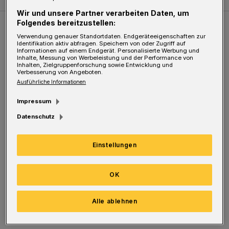
Wir und unsere Partner verarbeiten Daten, um
Folgendes bereitzustellen:
Weitere Bilderstrecken
Verwendung genauer Standortdaten. Endgeräteeigenschaften zur
Identifikation aktiv abfragen. Speichern von oder Zugriff auf
Informationen auf einem Endgerät. Personalisierte Werbung und
Inhalte, Messung von Werbeleistung und der Performance von
Sommer in der Elberfelder City
Inhalten, Zielgruppenforschung sowie Entwicklung und
Verbesserung von Angeboten.
Ausführliche Informationen
Impressum
Datenschutz
Einstellungen
OK
Bilderstrecke
Alle ablehnen
Sommer in der Elberfelder City