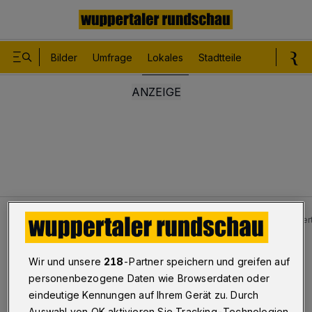
Bilder
Umfrage
Lokales
Stadtteile
Sport
Le
Lokales
Bilder: Todesfall an der Alten Freiheit​ in Wupper
Bilderstrecke
Wir und unsere
218
-Partner speichern und greifen auf
Todesfall an der Alten Freiheit
personenbezogene Daten wie Browserdaten oder
eindeutige Kennungen auf Ihrem Gerät zu. Durch
1/24
Auswahl von OK aktivieren Sie Tracking-Technologien