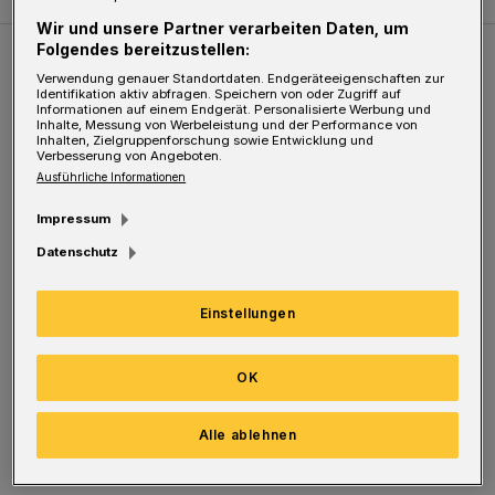
Wir und unsere Partner verarbeiten Daten, um
Folgendes bereitzustellen:
Weitere Bilderstrecken
Verwendung genauer Standortdaten. Endgeräteeigenschaften zur
Identifikation aktiv abfragen. Speichern von oder Zugriff auf
Informationen auf einem Endgerät. Personalisierte Werbung und
Inhalte, Messung von Werbeleistung und der Performance von
Sommer in der Elberfelder City
Inhalten, Zielgruppenforschung sowie Entwicklung und
Verbesserung von Angeboten.
Ausführliche Informationen
Impressum
Datenschutz
Einstellungen
OK
Bilderstrecke
Alle ablehnen
Sommer in der Elberfelder City