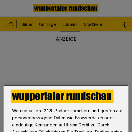
Bilder
Umfrage
Lokales
Stadtteile
Sport
Le
Lokales
Bilder: Schwerer Unfall in Wuppertal in einem Ku
Bilderstrecke
Wir und unsere
218
-Partner speichern und greifen auf
Schwerer Unfall im Kurvenbereich
personenbezogene Daten wie Browserdaten oder
eindeutige Kennungen auf Ihrem Gerät zu. Durch
1/25
Auswahl von OK aktivieren Sie Tracking-Technologien