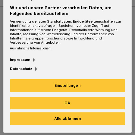
Wir und unsere Partner verarbeiten Daten, um
Folgendes bereitzustellen:
Weitere Bilderstrecken
Verwendung genauer Standortdaten. Endgeräteeigenschaften zur
Identifikation aktiv abfragen. Speichern von oder Zugriff auf
Informationen auf einem Endgerät. Personalisierte Werbung und
Inhalte, Messung von Werbeleistung und der Performance von
Sommer in der Elberfelder City
Inhalten, Zielgruppenforschung sowie Entwicklung und
Verbesserung von Angeboten.
Ausführliche Informationen
Impressum
Datenschutz
Einstellungen
OK
Bilderstrecke
Alle ablehnen
Sommer in der Elberfelder City