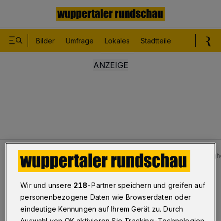
Bilder
Umfrage
Lokales
Stadtteile
Sport
Le
Lokales
Bilder: Schwerer Unfall am L74-Parkplatz Burgh
Bilderstrecke
Wir und unsere
218
-Partner speichern und greifen auf
Unfall am L74-Parkplatz Burgholz
personenbezogene Daten wie Browserdaten oder
eindeutige Kennungen auf Ihrem Gerät zu. Durch
1/24
Auswahl von OK aktivieren Sie Tracking-Technologien