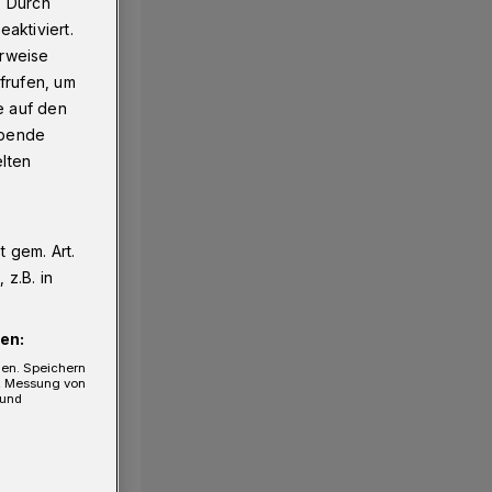
. Durch
aktiviert.
erweise
frufen, um
e auf den
ebende
elten
 gem. Art.
1/9
z.B. in
en:
gen. Speichern
e, Messung von
 und