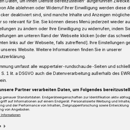
en Daten, um Ihnen Dienste bereitzustellen“ aufgeführten Zwecke
on Alle ablehnen oder Widerruf Ihrer Einwilligung werden diese de
cker deaktiviert sind, sind manche Inhalte und Anzeigen möglich
r so relevant für Sie. Sie können dieses Menü jederzeit wieder au
Mboma - Kinderarzt und Künstler
tellungen zu ändern oder Ihre Einwilligung zu widerrufen, indem Si
stellungen am unteren Rand der Webseite klicken [oder das schw
ten links auf der Webseite, falls zutreffend]. Ihre Einstellungen g
 unseres Website. Weitere Informationen finden Sie in unserer
derarzt und Künstler
utzerklärung.
immung umfasst alle wuppertaler-rundschau.de-Seiten und schließt
 S. 1 lit. a DSGVO auch die Datenverarbeitung außerhalb des EWR, 
ein.
unsere Partner verarbeiten Daten, um Folgendes bereitzustell
 genauer Standortdaten. Endgeräteeigenschaften zur Identifikation aktiv abfra
griff auf Informationen auf einem Endgerät. Personalisierte Werbung und Inhalt
ung und der Performance von Inhalten, Zielgruppenforschung sowie Entwicklung
ng von Angeboten.
 Informationen
m