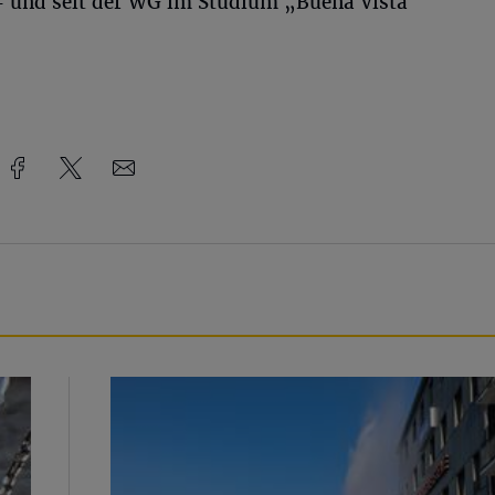
– und seit der WG im Studium „Buena Vista
Beeindruckende Fontäne in Barmen