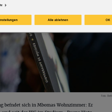
tz
instellungen
Alle ablehnen
OK
Foto:
Bet
ng befndet sich in Mbomas Wohnzimmer: Er