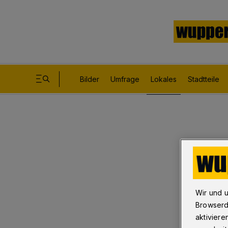
Bilder
Umfrage
Lokales
Stadtteile
Wir und 
Browserd
aktiviere