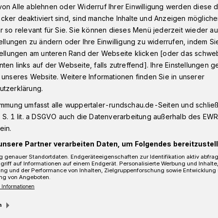
on Alle ablehnen oder Widerruf Ihrer Einwilligung werden diese de
cker deaktiviert sind, sind manche Inhalte und Anzeigen möglich
r so relevant für Sie. Sie können dieses Menü jederzeit wieder au
mit Lkw in Wuppertal-Langerfeld​
tellungen zu ändern oder Ihre Einwilligung zu widerrufen, indem Si
stellungen am unteren Rand der Webseite klicken [oder das schw
ten links auf der Webseite, falls zutreffend]. Ihre Einstellungen g
 unseres Website. Weitere Informationen finden Sie in unserer
ld
utzerklärung.
immung umfasst alle wuppertaler-rundschau.de-Seiten und schließt
 S. 1 lit. a DSGVO auch die Datenverarbeitung außerhalb des EWR, 
ein.
unsere Partner verarbeiten Daten, um Folgendes bereitzustell
 genauer Standortdaten. Endgeräteeigenschaften zur Identifikation aktiv abfra
griff auf Informationen auf einem Endgerät. Personalisierte Werbung und Inhalt
ung und der Performance von Inhalten, Zielgruppenforschung sowie Entwicklung
ng von Angeboten.
 Informationen
m