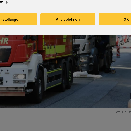
tz
instellungen
Alle ablehnen
OK
Foto:
Christ