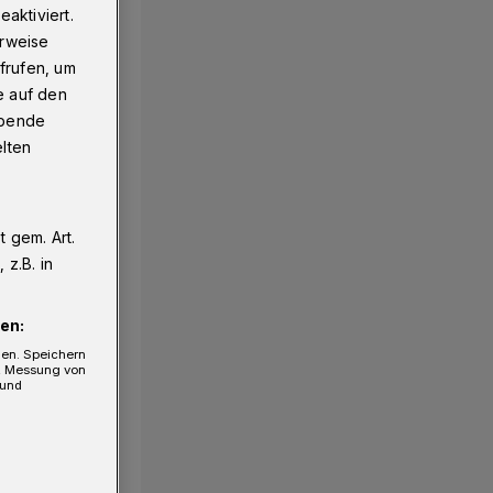
aktiviert.
erweise
frufen, um
e auf den
ebende
elten
 gem. Art.
1/21
z.B. in
en:
gen. Speichern
e, Messung von
 und