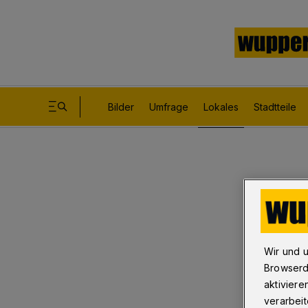
Bilder
Umfrage
Lokales
Stadtteile
Wir und 
Browserd
aktiviere
verarbeit