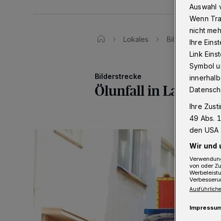
Auswahl v
Wenn Tra
nicht meh
Lokales
Bilder: Ölunfall 
Ihre Eins
Link Ein
Symbol un
Bilderstrecke
innerhalb
Ölunfall in Langerfe
Datensch
Ihre Zust
49 Abs. 1
den USA 
Wir und 
Verwendung
von oder Zu
Werbeleist
Verbesseru
Ausführliche
Impressu