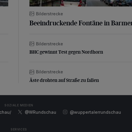
Bilderstrecke
Beeindruckende Fontäne in Barme
Bilderstrecke
BHC gewinnt Test gegen Nordhorn
BHC gewinnt Test gegen Nordhorn
Bilderstrecke
Äste drohten auf Straße zu fallen
Äste drohten auf Straße zu fallen
SOZIALE MEDIEN
chau/
@WRundschau
@wuppertalerrundschau
SERVICES