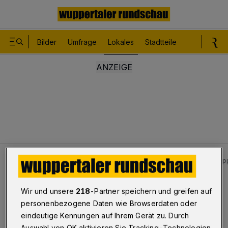
Bilder
Umfrage
Lokales
Stadtteile
Sport
Le
Lokales
Bilder: Kontrolle an der Opphofer Straße in Wup
Bilderstrecke
Wir und unsere
218
-Partner speichern und greifen auf
Kontrolle an der Opphofer Straße
personenbezogene Daten wie Browserdaten oder
eindeutige Kennungen auf Ihrem Gerät zu. Durch
1/9
Auswahl von OK aktivieren Sie Tracking-Technologien