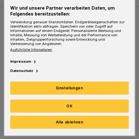
Wir und unsere Partner verarbeiten Daten, um
Folgendes bereitzustellen:
Weitere Bilderstrecken
Verwendung genauer Standortdaten. Endgeräteeigenschaften zur
Identifikation aktiv abfragen. Speichern von oder Zugriff auf
Informationen auf einem Endgerät. Personalisierte Werbung und
Inhalte, Messung von Werbeleistung und der Performance von
Sommer in der Elberfelder City
Inhalten, Zielgruppenforschung sowie Entwicklung und
Verbesserung von Angeboten.
Ausführliche Informationen
Impressum
Datenschutz
Einstellungen
OK
Bilderstrecke
Alle ablehnen
Sommer in der Elberfelder City