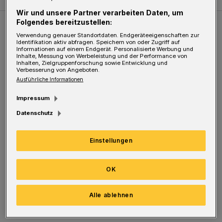
Wir und unsere Partner verarbeiten Daten, um
Folgendes bereitzustellen:
Weitere Bilderstrecken
Verwendung genauer Standortdaten. Endgeräteeigenschaften zur
Identifikation aktiv abfragen. Speichern von oder Zugriff auf
Informationen auf einem Endgerät. Personalisierte Werbung und
Inhalte, Messung von Werbeleistung und der Performance von
Sommer in der Elberfelder City
Inhalten, Zielgruppenforschung sowie Entwicklung und
Verbesserung von Angeboten.
Ausführliche Informationen
Impressum
Datenschutz
Einstellungen
OK
Bilderstrecke
Alle ablehnen
Sommer in der Elberfelder City