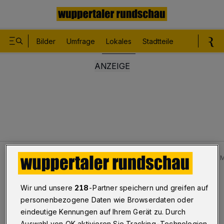
Bilder
Umfrage
Lokales
Stadtteile
Sport
Le
Lokales
Bilder: Jana Rokitta ist Leistungssportlerin und 
Bilderstrecke
Wir und unsere
218
-Partner speichern und greifen auf
Leistungssportlerin und Model
personenbezogene Daten wie Browserdaten oder
eindeutige Kennungen auf Ihrem Gerät zu. Durch
1/8
Auswahl von OK aktivieren Sie Tracking-Technologien