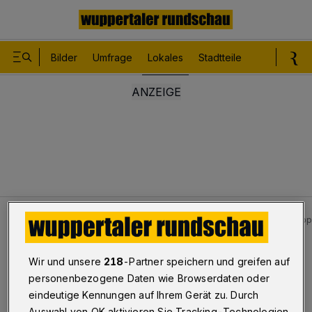
Bilder
Umfrage
Lokales
Stadtteile
Sport
Le
Lokales
Bilder: Festnahmen nach KFZ-Aufbruch in Wupp
Bilderstrecke
Wir und unsere
218
-Partner speichern und greifen auf
Festnahmen nach KFZ-Aufbruch
personenbezogene Daten wie Browserdaten oder
eindeutige Kennungen auf Ihrem Gerät zu. Durch
1/10
Auswahl von OK aktivieren Sie Tracking-Technologien