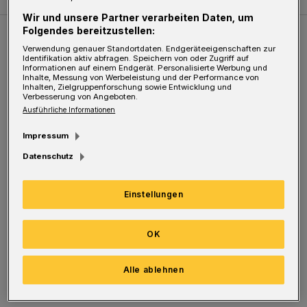
Wir und unsere Partner verarbeiten Daten, um
Folgendes bereitzustellen:
Weitere Bilderstrecken
Verwendung genauer Standortdaten. Endgeräteeigenschaften zur
Identifikation aktiv abfragen. Speichern von oder Zugriff auf
Informationen auf einem Endgerät. Personalisierte Werbung und
Inhalte, Messung von Werbeleistung und der Performance von
Sommer in der Elberfelder City
Inhalten, Zielgruppenforschung sowie Entwicklung und
Verbesserung von Angeboten.
Ausführliche Informationen
Impressum
Datenschutz
Einstellungen
OK
Bilderstrecke
Alle ablehnen
Sommer in der Elberfelder City