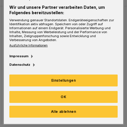
Wir und unsere Partner verarbeiten Daten, um
Folgendes bereitzustellen:
Weitere Bilderstrecken
Verwendung genauer Standortdaten. Endgeräteeigenschaften zur
Identifikation aktiv abfragen. Speichern von oder Zugriff auf
Informationen auf einem Endgerät. Personalisierte Werbung und
Inhalte, Messung von Werbeleistung und der Performance von
Sommer in der Elberfelder City
Inhalten, Zielgruppenforschung sowie Entwicklung und
Verbesserung von Angeboten.
Ausführliche Informationen
Impressum
Datenschutz
Einstellungen
OK
Bilderstrecke
Alle ablehnen
Sommer in der Elberfelder City