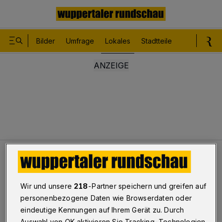
Bilder
Umfrage
Lokales
Stadtteile
Sport
Le
Lokales
Bilder: Die Wupper im Februar ...​
Bilderstrecke
Wir und unsere
218
-Partner speichern und greifen auf
Die Wupper im Februar ...
personenbezogene Daten wie Browserdaten oder
eindeutige Kennungen auf Ihrem Gerät zu. Durch
1/8
Auswahl von OK aktivieren Sie Tracking-Technologien