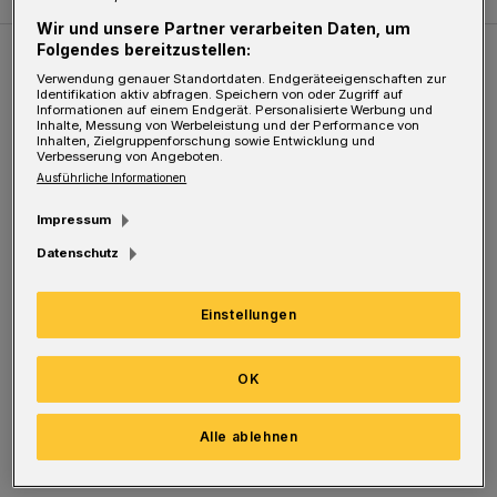
Wir und unsere Partner verarbeiten Daten, um
Folgendes bereitzustellen:
Weitere Bilderstrecken
Verwendung genauer Standortdaten. Endgeräteeigenschaften zur
Identifikation aktiv abfragen. Speichern von oder Zugriff auf
Informationen auf einem Endgerät. Personalisierte Werbung und
Inhalte, Messung von Werbeleistung und der Performance von
Sommer in der Elberfelder City
Inhalten, Zielgruppenforschung sowie Entwicklung und
Verbesserung von Angeboten.
Ausführliche Informationen
Impressum
Datenschutz
Einstellungen
OK
Bilderstrecke
Alle ablehnen
Sommer in der Elberfelder City