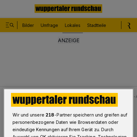
Bilder
Umfrage
Lokales
Stadtteile
Sport
Le
Lokales
Bilder: Brand auf Reitsportanlage in Wuppertal-
Bilderstrecke
Wir und unsere
218
-Partner speichern und greifen auf
Brand auf Reitsportanlage
personenbezogene Daten wie Browserdaten oder
eindeutige Kennungen auf Ihrem Gerät zu. Durch
1/10
Auswahl von OK aktivieren Sie Tracking-Technologien