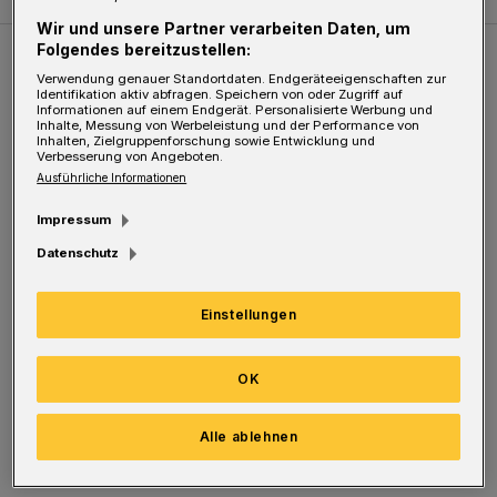
Wir und unsere Partner verarbeiten Daten, um
Folgendes bereitzustellen:
Weitere Bilderstrecken
Verwendung genauer Standortdaten. Endgeräteeigenschaften zur
Identifikation aktiv abfragen. Speichern von oder Zugriff auf
Informationen auf einem Endgerät. Personalisierte Werbung und
Inhalte, Messung von Werbeleistung und der Performance von
Sommer in der Elberfelder City
Inhalten, Zielgruppenforschung sowie Entwicklung und
Verbesserung von Angeboten.
Ausführliche Informationen
Impressum
Datenschutz
Einstellungen
OK
Bilderstrecke
Alle ablehnen
Sommer in der Elberfelder City