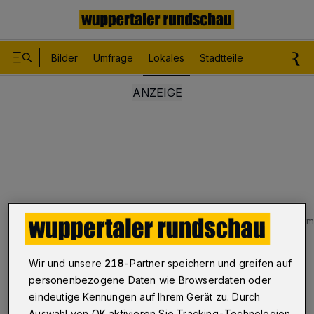
Bilder
Umfrage
Lokales
Stadtteile
Sport
Le
Lokales
Bilder: Auto brennt in Garage in Wuppertal-Bar
Bilderstrecke
Wir und unsere
218
-Partner speichern und greifen auf
Auto brennt in Garage
personenbezogene Daten wie Browserdaten oder
eindeutige Kennungen auf Ihrem Gerät zu. Durch
1/24
Auswahl von OK aktivieren Sie Tracking-Technologien