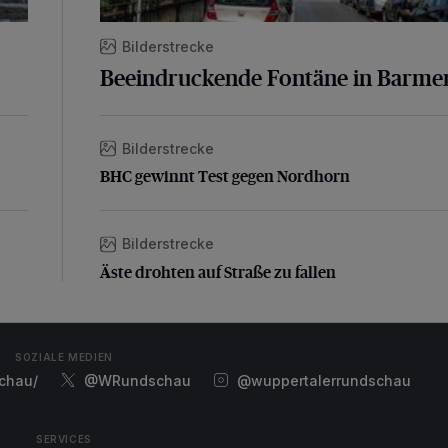
Bilderstrecke
Beeindruckende Fontäne in Barme
Bilderstrecke
BHC gewinnt Test gegen Nordhorn
BHC gewinnt Test gegen Nordhorn
Bilderstrecke
Äste drohten auf Straße zu fallen
Äste drohten auf Straße zu fallen
SOZIALE MEDIEN
chau/
@WRundschau
@wuppertalerrundschau
SERVICES