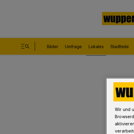
Bilder
Umfrage
Lokales
Stadtteile
Wir und 
Browserd
aktiviere
verarbeit