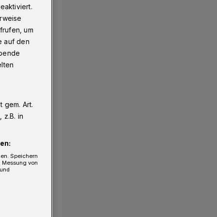
aktiviert.
erweise
frufen, um
e auf den
ebende
elten
 gem. Art.
1/13
z.B. in
en:
gen. Speichern
e, Messung von
 und