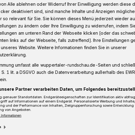
on Alle ablehnen oder Widerruf Ihrer Einwilligung werden diese de
cker deaktiviert sind, sind manche Inhalte und Anzeigen möglich
r so relevant für Sie. Sie können dieses Menü jederzeit wieder au
nfall in Wuppertal-Oberbarmen
tellungen zu ändern oder Ihre Einwilligung zu widerrufen, indem Si
stellungen am unteren Rand der Webseite klicken [oder das schw
ten links auf der Webseite, falls zutreffend]. Ihre Einstellungen g
 unseres Website. Weitere Informationen finden Sie in unserer
erbarmen
utzerklärung.
immung umfasst alle wuppertaler-rundschau.de-Seiten und schließt
 S. 1 lit. a DSGVO auch die Datenverarbeitung außerhalb des EWR, 
ein.
unsere Partner verarbeiten Daten, um Folgendes bereitzustell
 genauer Standortdaten. Endgeräteeigenschaften zur Identifikation aktiv abfra
griff auf Informationen auf einem Endgerät. Personalisierte Werbung und Inhalt
ung und der Performance von Inhalten, Zielgruppenforschung sowie Entwicklung
ng von Angeboten.
 Informationen
m