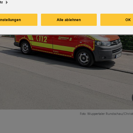
tz
instellungen
Alle ablehnen
OK
Foto:
Wuppertaler Rundschau/Christ