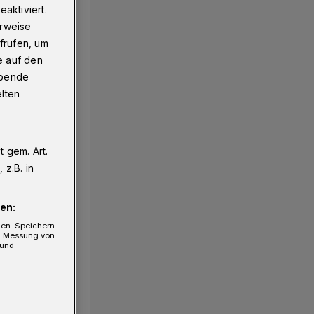
aktiviert.
erweise
frufen, um
e auf den
ebende
elten
 gem. Art.
1/6
z.B. in
en:
gen. Speichern
e, Messung von
 und