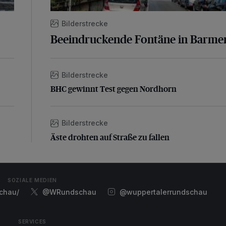
Bilderstrecke
Beeindruckende Fontäne in Barme
Bilderstrecke
BHC gewinnt Test gegen Nordhorn
BHC gewinnt Test gegen Nordhorn
Bilderstrecke
Äste drohten auf Straße zu fallen
Äste drohten auf Straße zu fallen
SOZIALE MEDIEN
chau/
@WRundschau
@wuppertalerrundschau
SERVICES