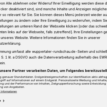
on Alle ablehnen oder Widerruf Ihrer Einwilligung werden diese de
cker deaktiviert sind, sind manche Inhalte und Anzeigen möglich
r so relevant für Sie. Sie können dieses Menü jederzeit wieder au
er Müll im Barmer Nordpark in Wuppertal
tellungen zu ändern oder Ihre Einwilligung zu widerrufen, indem Si
stellungen am unteren Rand der Webseite klicken [oder das schw
ten links auf der Webseite, falls zutreffend]. Ihre Einstellungen g
 unseres Website. Weitere Informationen finden Sie in unserer
 Barmer Nordpark
utzerklärung.
immung umfasst alle wuppertaler-rundschau.de-Seiten und schließt
 S. 1 lit. a DSGVO auch die Datenverarbeitung außerhalb des EWR, 
ein.
unsere Partner verarbeiten Daten, um Folgendes bereitzustell
 genauer Standortdaten. Endgeräteeigenschaften zur Identifikation aktiv abfra
griff auf Informationen auf einem Endgerät. Personalisierte Werbung und Inhalt
ung und der Performance von Inhalten, Zielgruppenforschung sowie Entwicklung
ng von Angeboten.
 Informationen
m