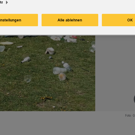
tz
instellungen
Alle ablehnen
OK
Foto:
G