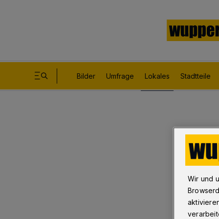
Bilder
Umfrage
Lokales
Stadtteile
Wir und 
Browserd
aktiviere
verarbeit