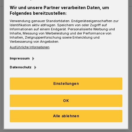
Wir und unsere Partner verarbeiten Daten, um
Folgendes bereitzustellen:
Weitere Bilderstrecken
Verwendung genauer Standortdaten. Endgeräteeigenschaften zur
Identifikation aktiv abfragen. Speichern von oder Zugriff auf
Informationen auf einem Endgerät. Personalisierte Werbung und
Inhalte, Messung von Werbeleistung und der Performance von
Sommer in der Elberfelder City
Inhalten, Zielgruppenforschung sowie Entwicklung und
Verbesserung von Angeboten.
Ausführliche Informationen
Impressum
Datenschutz
Einstellungen
OK
Bilderstrecke
Alle ablehnen
Sommer in der Elberfelder City