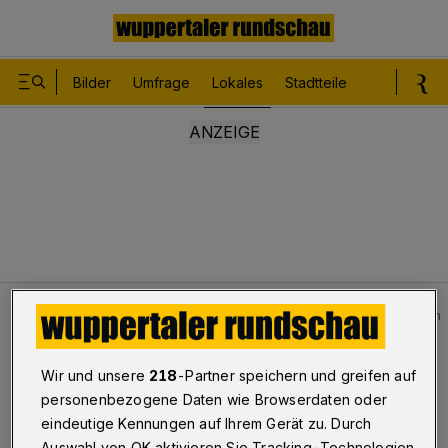
Bilder
Umfrage
Lokales
Stadtteile
Sport
Le
Lokales
Bilder: Abgeknickter Ast verletzt drei Personen
Bilderstrecke
Wir und unsere
218
-Partner speichern und greifen auf
Ast verletzt drei Personen
personenbezogene Daten wie Browserdaten oder
eindeutige Kennungen auf Ihrem Gerät zu. Durch
1/8
Auswahl von OK aktivieren Sie Tracking-Technologien