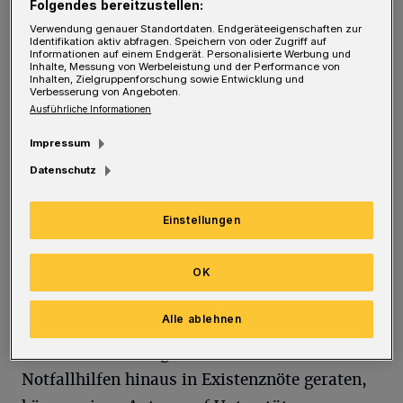
Folgendes bereitzustellen:
Verwendung genauer Standortdaten. Endgeräteeigenschaften zur
Identifikation aktiv abfragen. Speichern von oder Zugriff auf
Informationen auf einem Endgerät. Personalisierte Werbung und
Um der Krise etwas entgegenzusetzen, trafen
Inhalte, Messung von Werbeleistung und der Performance von
Inhalten, Zielgruppenforschung sowie Entwicklung und
sich Kulturschaffende in den virtuellen
Verbesserung von Angeboten.
Ausführliche Informationen
Besprechungsräumen von Utopiastadt. Nach
einem ersten Positionspapier wurde der
Impressum
Solidarfonds "EinTopf" ins Leben gerufen.
Datenschutz
Direkte Spenden, Erlöse aus Hilfsaktionen und
ein Drittel aller Zahlungen an die lokale
Einstellungen
Streaming-Plattform STEW.ONE bilden das
OK
Rück­grat des Etats.
Alle ablehnen
Wuppertaler Kunst- und Kulturschaffende,
die über die bereitgestellten staatlichen
Notfallhilfen hinaus in Existenznöte geraten,