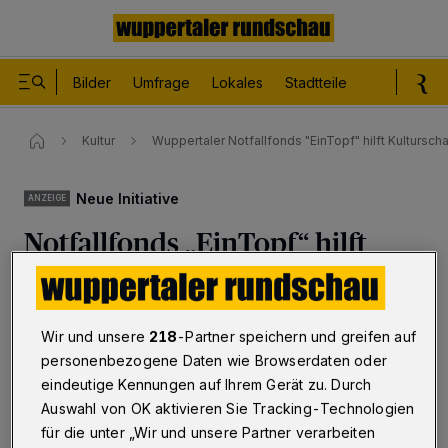
Bilder
Umfrage
Lokales
Stadtteile
Sport
Le
Kultur
Wuppertaler Notfallfonds "EinTopf" hilft Kultursc
Neue Initiative
ANZEIGE
Notfallfonds „EinTopf“ hilft
Kulturschaffenden
Wuppertal
·
Die Corona-Pandemie trifft auch die freie
Wir und unsere
218
-Partner speichern und greifen auf
Kulturszene hart. Der neu gegründete Wuppertaler
personenbezogene Daten wie Browserdaten oder
Solidarpakt Kunst und Kultur unterstützt in Not geratene
eindeutige Kennungen auf Ihrem Gerät zu. Durch
Kulturschaffende, Spenden an den Hilfsfonds
„EinTopf" fließen direkt an die Betroffenen.
Auswahl von OK aktivieren Sie Tracking-Technologien
für die unter „Wir und unsere Partner verarbeiten